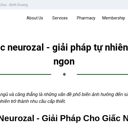
u Duc - Binh Duong
About Us
Services
Pharmacy
Membership
 neurozal - giải pháp tự nhiê
ngon
ngủ và căng thẳng là những vấn đề phổ biến ảnh hưởng đến sin
hiên trở thành nhu cầu cấp thiết.
Neurozal - Giải Pháp Cho Giấc