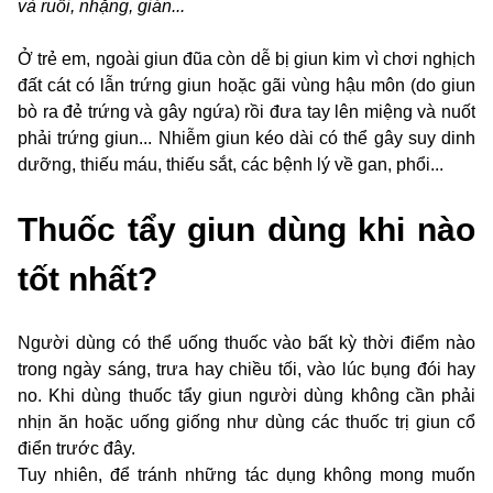
và ruồi, nhặng, gián...
Ở trẻ em, ngoài giun đũa còn dễ bị giun kim vì chơi nghịch
đất cát có lẫn trứng giun hoặc gãi vùng hậu môn (do giun
bò ra đẻ trứng và gây ngứa) rồi đưa tay lên miệng và nuốt
phải trứng giun... Nhiễm giun kéo dài có thể gây suy dinh
dưỡng, thiếu máu, thiếu sắt, các bệnh lý về gan, phổi...
Thuốc tẩy giun dùng khi nào
tốt nhất?
Người dùng có thể uống thuốc vào bất kỳ thời điểm nào
trong ngày sáng, trưa hay chiều tối, vào lúc bụng đói hay
no. Khi dùng thuốc tẩy giun người dùng không cần phải
nhịn ăn hoặc uống giống như dùng các thuốc trị giun cổ
điển trước đây.
Tuy nhiên, để tránh những tác dụng không mong muốn