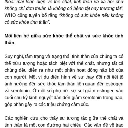
thoải mái toàn diện về thể chất, tinh thần và xã hội chứ
không chỉ đơn thuần là không có bệnh tật hay thương tật”
.
WHO cũng tuyên bố rằng
“không có sức khỏe nếu không
có sức khỏe tinh thần”.
Mối liên hệ giữa sức khỏe thể chất và sức khỏe tinh
thần
Suy nghĩ, tâm trạng và trạng thái tinh thần của chúng ta có
thể trừu tượng hoặc tách biệt với thể chất, nhưng tất cả
chúng đều diễn ra như một phần hoạt động não bộ của
con người. Một ví dụ điển hình về sự thay đổi nội tiết tố
ảnh hưởng đến sức khỏe tâm thần liên quan đến estrogen
và serotonin. Ở một số phụ nữ, sự sụt giảm estrogen vào
cuối chu kỳ kinh nguyệt dẫn đến giảm serotonin trong não,
góp phần gây ra các triệu chứng cảm xúc.
Các nghiên cứu cho thấy sự tương tác giữa thể chất và
tinh thần là một con đường hai chiều. Các vấn đề về trao