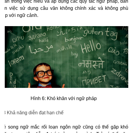
khăn trong việc hiểu và áp dụng các quy tắc ngữ pháp, dẫn
đến việc sử dụng câu văn không chính xác và không phù
hợp với ngữ cảnh.
Hình 6: Khó khăn với ngữ pháp
2.3 Khả năng diễn đạt hạn chế
Trẻ song ngữ mắc rối loạn ngôn ngữ cũng có thể gặp khó