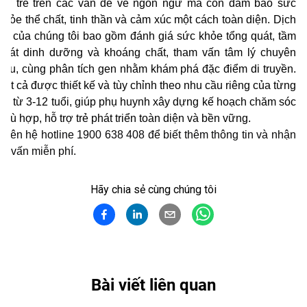
trợ trẻ trên các vấn đề về ngôn ngữ mà còn đảm bảo sức
khỏe thể chất, tinh thần và cảm xúc một cách toàn diện. Dịch
vụ của chúng tôi bao gồm đánh giá sức khỏe tổng quát, tầm
soát dinh dưỡng và khoáng chất, tham vấn tâm lý chuyên
sâu, cùng phân tích gen nhằm khám phá đặc điểm di truyền.
Tất cả được thiết kế và tùy chỉnh theo nhu cầu riêng của từng
trẻ từ 3-12 tuổi, giúp phụ huynh xây dựng kế hoạch chăm sóc
phù hợp, hỗ trợ trẻ phát triển toàn diện và bền vững.
Liên hệ hotline 1900 638 408 để biết thêm thông tin và nhận
tư vấn miễn phí.
Hãy chia sẻ cùng chúng tôi
Bài viết liên quan