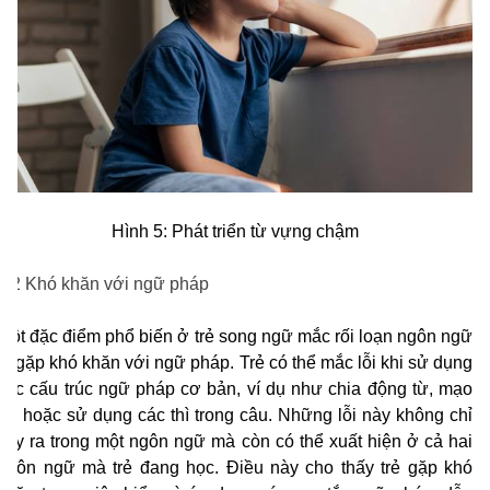
Hình 5: Phát triển từ vựng chậm
2.2 Khó khăn với ngữ pháp
Một đặc điểm phổ biến ở trẻ song ngữ mắc rối loạn ngôn ngữ
là gặp khó khăn với ngữ pháp. Trẻ có thể mắc lỗi khi sử dụng
các cấu trúc ngữ pháp cơ bản, ví dụ như chia động từ, mạo
từ, hoặc sử dụng các thì trong câu. Những lỗi này không chỉ
xảy ra trong một ngôn ngữ mà còn có thể xuất hiện ở cả hai
ngôn ngữ mà trẻ đang học. Điều này cho thấy trẻ gặp khó