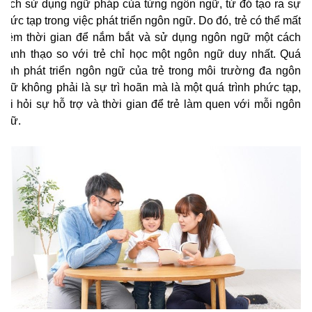
cách sử dụng ngữ pháp của từng ngôn ngữ, từ đó tạo ra sự
phức tạp trong việc phát triển ngôn ngữ. Do đó, trẻ có thể mất
thêm thời gian để nắm bắt và sử dụng ngôn ngữ một cách
thành thạo so với trẻ chỉ học một ngôn ngữ duy nhất. Quá
trình phát triển ngôn ngữ của trẻ trong môi trường đa ngôn
ngữ không phải là sự trì hoãn mà là một quá trình phức tạp,
đòi hỏi sự hỗ trợ và thời gian để trẻ làm quen với mỗi ngôn
ngữ.