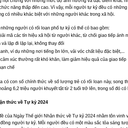
ng hội chứng với những mức độ ảnh hưởng và đặc điểm khác nha
 chức năng thấp đến cao. Vì vậy, mỗi người tự kỷ đều có những 
g có nhiều khác biệt với những người khác trong xã hội.
những người có rối loạn phổ tự kỷ có thể có bao gồm:
iải mã các tín hiệu xã hội từ người khác, từ chối giao tiếp ánh 
à lặp đi lặp lại, không thay đổi
h, ví dụ những nơi tiếng ồn lớn, vải vóc chất liệu đặc biệt,...
u cảm xúc thường rất khó khăn, làm giảm hiệu quả của giao tiếp
hạn chế
 có con số chính thức về số lượng trẻ có rối loạn này, song 
ảng 6,2 triệu người khuyết tật từ 2 tuổi trở lên, trong số đó có
ận thức về Tự kỷ 2024
ề của Ngày Thế giới Nhận thức về Tự kỷ 2024 nhằm tôn vinh v
 đồng người tự kỷ. Mỗi người đều có một màu sắc tỏa sáng tượ