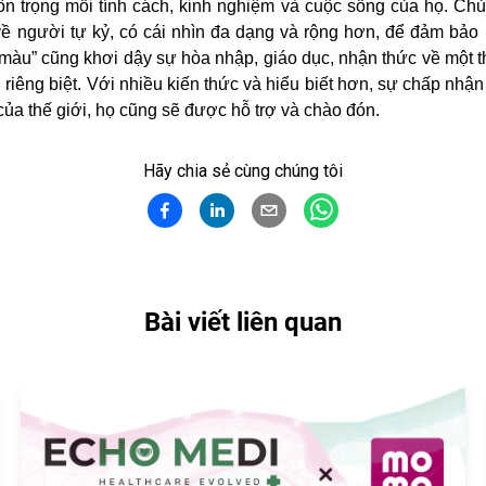
ôn trọng mỗi tính cách, kinh nghiệm và cuộc sống của họ. Ch
ề người tự kỷ, có cái nhìn đa dạng và rộng hơn, để đảm bảo
màu” cũng khơi dậy sự hòa nhập, giáo dục, nhận thức về một t
êng biệt. Với nhiều kiến thức và hiểu biết hơn, sự chấp nhận sẽ
ủa thế giới, họ cũng sẽ được hỗ trợ và chào đón.
Hãy chia sẻ cùng chúng tôi
Bài viết liên quan