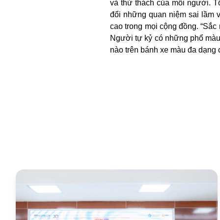
và thử thách của mỗi người. T
đổi những quan niệm sai lầm v
cao trong mọi cộng đồng. “Sắc 
Người tự kỷ có những phổ màu ri
nào trên bánh xe màu đa dạng c