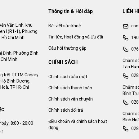
Thông tin & Hỏi đáp
LIÊN H
ễn Văn Linh, khu
Bài viết sức khoẻ
con
en I (R1-1), Phường
Tin tức, Hoạt động và Ưu đãi
190
 Hồ Chí Minh
Câu hỏi thường gặp
076
ị Định, Phường Bình
 Chí Minh
Chăm só
CHÍNH SÁCH
Tân Hưn
g trệt TTTM Canary
028
Chính sách bảo mật
i lộ Bình Dương,
Chăm só
Hoà, TP Hồ Chí
Chính sách thanh toán
Bình Trư
Chính sách vận chuyển
028
ỆC
Chính sách đổi trả
Chăm só
Bình Hoà
Điều khoản và chính sách hoạt
 bảy:
8:00 - 20:00
động
028
hỉ