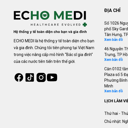
ĐỊA CHỈ
Số 1026 Nguy
phố Sky Gard
Tân Hưng, TP
Xem bản đồ
ECHO MEDI là hệ thống y tế toàn diện cho bạn
và gia đình. Chúng tôi tiên phong tại Việt Nam
46 Nguyễn Th
trong việc nâng cấp mô hình “Bác sĩ gia đình”
Trưng, TP Hồ
Xem bản đồ
của các nước tiên tiến trên thế giới.
Căn 0102 tần
Tiktok
Instagram
Plaza số 5 Đạ
Facebook
Youtube
Phường Bình 
Minh
Xem bản đồ
LỊCH LÀM VI
Thứ hai - Thứ
Chủ nhật: Ng