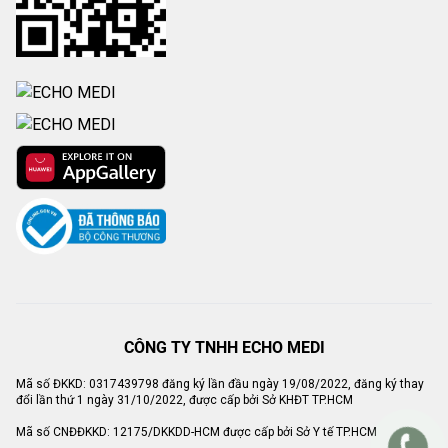
CÔNG TY TNHH ECHO MEDI
Mã số ĐKKD: 0317439798 đăng ký lần đầu ngày 19/08/2022, đăng ký thay
đổi lần thứ 1 ngày 31/10/2022, được cấp bởi Sở KHĐT TP.HCM
Mã số CNĐĐKKD: 12175/DKKDD-HCM được cấp bởi Sở Y tế TP.HCM