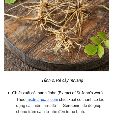
Hình 2. Rễ cây nữ lang
Chiết xuất cỏ thánh John (Extract of St.John's wort)
Theo
msdmanuals.com
chiết xuất cỏ thánh có
tác
dụng cải thiện mức độ
Serotonin
, do đó giúp
chống trầm cảm từ nhẹ đến trung bình.