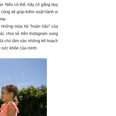
ạn. Nếu có thể, hãy cố gắng duy
c cũng sẽ giúp kiểm soát hành vi
 mẹ.
m những mùa hè “hoàn hảo” của
c chia sẻ trên Instagram xung
 là chú tâm vào những kế hoạch
o sức khỏe của mình.