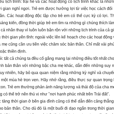
u lịch trình:
trại hè và các hoạt động có lịch trình khác là nh
i gian nghỉ ngơi. Trẻ em được hưởng lợi từ việc học cách đối
thân. Các hoạt động độc lập cho trẻ em có thể cực kỳ có lợi. T
áng kiến, đồng thời giúp trẻ em tìm ra những gì chúng thích 
cá nhân thay vì luôn luôn bận rộn với những lịch trình của cả g
thời gian yên tĩnh: ngoài việc lên kế hoạch cho các hoạt động 
a mẹ cũng cần ưu tiên việc chăm sóc bản thân. Chỉ mất vài phút
oặc thiền định.
i: tất cả chúng ta đều cố gắng mang lại những điều tốt nhất cho
ánh bản thân với những bậc cha mẹ khác, dẫn đến những suy ngh
uy nhiên, hãy bỏ qua quan niệm rằng những kỳ nghỉ và chuyến
một mùa hè trọn vẹn. Hãy nhớ rằng, điều thực sự quan trọng l
con. Trẻ em thường phản ánh năng lượng và thái độ của cha mẹ
có thể trở nên thú vị như "nơi hạnh phúc nhất trên Trái đất".
 tăng thời gian ở bên gia đình cũng có thể dẫn đến căng thẳng 
o bản thân. Cho dù đó là một buổi đi dạo ngắn trong thời gian 