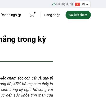
Tải ứng dụng
VI
Doanh nghiệp
Đăng nhập
Đặt lịch khám
hẳng trong kỳ
iệc chăm sóc con cái và duy trì
rong đó, 45% bà mẹ cảm thấy lo
sinh trong kỳ nghỉ hè cộng với
cực đến sức khỏe tinh thần của