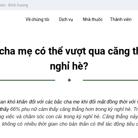
 Đức - Bình Dương
Về chúng tôi
Dịch vụ
Nhà thuốc
Thành viên
cha mẹ có thể vượt qua căng t
nghỉ hè?
an khó khăn đối với các bậc cha mẹ khi đối mặt đồng thời với v
 thấy
66% phụ nữ cảm thấy căng thẳng hơn trong kỳ nghỉ hè. T
g việc và chăm sóc con cái trong kỳ nghỉ hè. Căng thẳng nảy 
 không có nhiều thời gian cho bản thân có thể tác động tiêu 