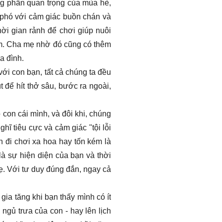
ững phần quan trọng của mùa hè,
 phó với cảm giác buồn chán và
hời gian rảnh để chơi giúp nuôi
làm. Cha mẹ nhờ đó cũng có thêm
ia đình.
với con bạn, tất cả chúng ta đều
 để hít thở sâu, bước ra ngoài,
 con cái mình, và đôi khi, chúng
ĩ tiêu cực và cảm giác "tội lỗi
 đi chơi xa hoa hay tốn kém là
à sự hiện diện của bạn và thời
. Với tư duy đúng đắn, ngay cả
gia tăng khi bạn thấy mình có ít
ngủ trưa của con - hay lên lịch