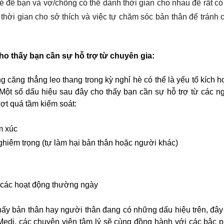
trẻ để bạn và vợ/chồng có thể dành thời gian cho nhau đề rất c
hời gian cho sở thích và việc tự chăm sóc bản thân để tránh 
ho thấy bạn cần sự hỗ trợ từ chuyên gia:
 căng thẳng leo thang trong kỳ nghỉ hè có thể là yếu tố kích h
 Một số dấu hiệu sau đây cho thấy bạn cần sự hỗ trợ từ các n
ợt quá tầm kiểm soát:
m xúc
hiêm trọng (tự làm hại bản thân hoặc người khác)
ì các hoạt động thường ngày
ấy bản thân hay người thân đang có những dấu hiệu trên, đây 
edi, các chuyên viên tâm lý sẽ cùng đồng hành với các bậc 