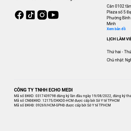
Căn 0102 tần
Tiktok
Instagram
Plaza số 5 Đạ
Facebook
Youtube
Phường Bình 
Minh
Xem bản đồ
LỊCH LÀM VI
Thứ hai - Thứ
Chủ nhật: Ng
CÔNG TY TNHH ECHO MEDI
Mã số ĐKKD: 0317439798 đăng ký lần đầu ngày 19/08/2022, đăng ký tha
Mã số CNĐĐKKD: 12175/DKKDD-HCM được cấp bởi Sở Y tế TP.HCM
Mã số ĐKHĐ: 09269/HCM-GPHĐ được cấp bởi Sở Y tế TP.HCM