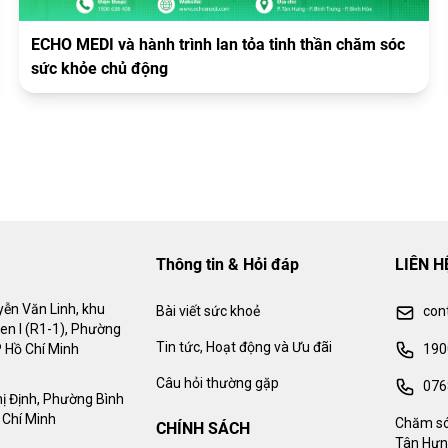
ECHO MEDI và hành trình lan tỏa tinh thần chăm sóc
sức khỏe chủ động
Thông tin & Hỏi đáp
LIÊN H
ễn Văn Linh, khu
Bài viết sức khoẻ
con
en I (R1-1), Phường
Tin tức, Hoạt động và Ưu đãi
190
 Hồ Chí Minh
Câu hỏi thường gặp
076
ị Định, Phường Bình
 Chí Minh
Chăm só
CHÍNH SÁCH
Tân Hưn