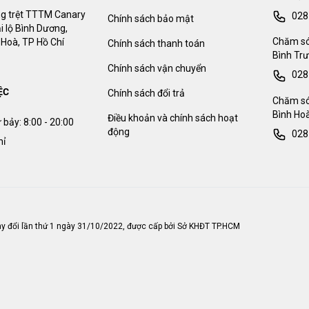
g trệt TTTM Canary
028
Chính sách bảo mật
i lộ Bình Dương,
Chăm só
Hoà, TP Hồ Chí
Chính sách thanh toán
Bình Trư
Chính sách vận chuyển
028
ỆC
Chính sách đổi trả
Chăm só
Bình Hoà
Điều khoản và chính sách hoạt
 bảy:
8:00 - 20:00
động
028
hỉ
y đổi lần thứ 1 ngày 31/10/2022, được cấp bởi Sở KHĐT TP.HCM