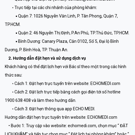
◦ Trực tiếp tại các chi nhánh của phòng khám:
▪ Quận 7: 1026 Nguyễn Văn Linh, P. Tân Phong, Quận 7,
TP.HCM.
▪ Quận 2: 46 Nguyễn Thị Định, P.An Phú, TP.Thủ Đức, TP.HCM.
▪ Bình Dương: Canary Plaza, Căn 0102, Số 5, Đại lộ Bình
Dương, P. Bình Hoà, TP. Thuận An.
2. Hướng dẫn đặt hẹn và sử dụng dịch vụ
Khách hàng có thể đặt lịch hẹn với Bác sĩ theo một trong các hình
thức sau:
◦ Cách 1: Đặt hẹn trực tuyến trên website: ECHOMEDI.com
◦ Cách 2: Đặt lịch trực tiếp bằng cách gọi điện tới số hotline
1900 638 408 và làm theo hướng dẫn.
◦ Cách 3: Đặt hẹn thông qua app ECHO MEDI.
Hướng dẫn đặt hẹn trực tuyến trên website: ECHOMEDI.com
• Bước 1: Truy cập vào website: echomedi.com, chọn mục “ ĐẶT
LỊCH KHÁM” và tiếp tục chọn mục “ Đặt lịch tại phòng khám” hoặc “