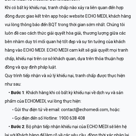
Khi có bất kỳ khiếu nại, tranh chấp nào xảy ra liên quan đến hợp
đồng được giao kết trên app hoặc website ECHO MEDI, khách hàng
vui lòng thông báo đến BQT trong thời gian sớm nhất. Chúng tôi
luôn đề cao cách thức giải quyết hòa giải, thương lượng giữa các
bên nhằm duy trì mối quan hệ tốt đẹp và sự tin tưởng của khách
hàng vào ECHO MEDI. ECHO MEDI cam kết sẽ giải quyết mọi tranh
chấp, khiếu nại trên cơ sở khách quan, dựa trên thỏa thuận hợp
đồng và quy định pháp luật.
Quy trình tiếp nhận và xử lý khiếu nại, tranh chấp được thực hiện
như sau:
•
Bước 1
: Khách hàng khi có bất kỳ khiếu nại về dịch vụ và sản
phẩm của ECHOMEDI, vui lòng thực hiện:
◦ Gửi thư điện tử về email: contact@echomedi.com, hoặc:
◦ Gọi điện đến số Hotline: 1900 638 408
•
Bước 2
: Bộ phận tiếp nhận khiếu nại của ECHO MEDI sẽ liên hệ
lại với Khách hàng để làm rõ về các yêu cầu, đồng thời xác nhận lại