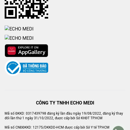
CÔNG TY TNHH ECHO MEDI
Mã số ĐKKD: 0317439798 đăng ký lần đầu ngày 19/08/2022, đăng ký thay
đổi lần thứ 1 ngày 31/10/2022, được cấp bởi Sở KHĐT TP.HCM
Mã số CNĐĐKKD: 12175/DKKDD-HCM được cấp bởi Sở Y tế TP.HCM