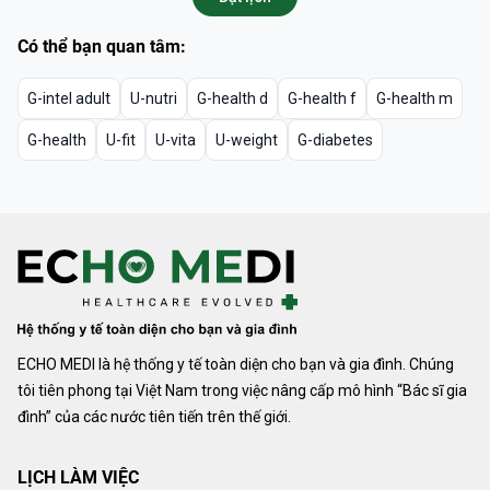
Có thể bạn quan tâm:
G-intel adult
U-nutri
G-health d
G-health f
G-health m
G-health
U-fit
U-vita
U-weight
G-diabetes
ECHO MEDI là hệ thống y tế toàn diện cho bạn và gia đình. Chúng
tôi tiên phong tại Việt Nam trong việc nâng cấp mô hình “Bác sĩ gia
đình” của các nước tiên tiến trên thế giới.
LỊCH LÀM VIỆC