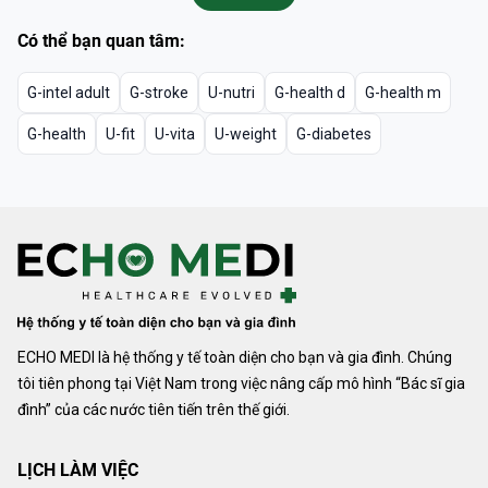
Có thể bạn quan tâm:
G-intel adult
G-stroke
U-nutri
G-health d
G-health m
G-health
U-fit
U-vita
U-weight
G-diabetes
ECHO MEDI là hệ thống y tế toàn diện cho bạn và gia đình. Chúng
tôi tiên phong tại Việt Nam trong việc nâng cấp mô hình “Bác sĩ gia
đình” của các nước tiên tiến trên thế giới.
LỊCH LÀM VIỆC