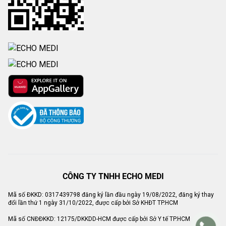
CÔNG TY TNHH ECHO MEDI
Mã số ĐKKD: 0317439798 đăng ký lần đầu ngày 19/08/2022, đăng ký thay
đổi lần thứ 1 ngày 31/10/2022, được cấp bởi Sở KHĐT TP.HCM
Mã số CNĐĐKKD: 12175/DKKDD-HCM được cấp bởi Sở Y tế TP.HCM