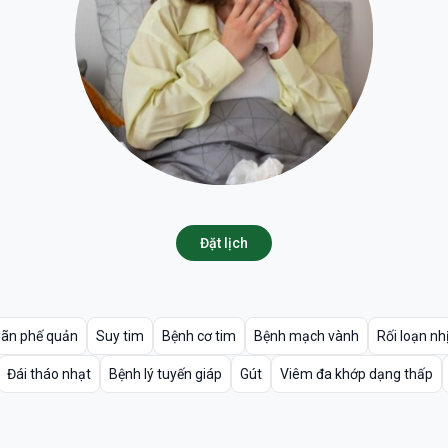
Đặt lịch
iãn phế quản
Suy tim
Bệnh cơ tim
Bệnh mạch vành
Rối loạn nh
Đái tháo nhạt
Bệnh lý tuyến giáp
Gút
Viêm đa khớp dạng thấp