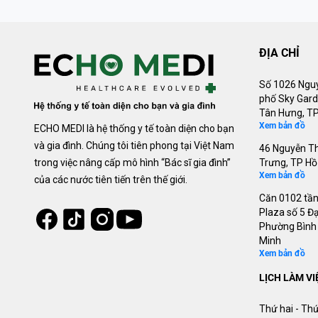
ĐỊA CHỈ
Số 1026 Nguy
phố Sky Gard
Tân Hưng, TP
Xem bản đồ
ECHO MEDI là hệ thống y tế toàn diện cho bạn
và gia đình. Chúng tôi tiên phong tại Việt Nam
46 Nguyễn Th
trong việc nâng cấp mô hình “Bác sĩ gia đình”
Trưng, TP Hồ
Xem bản đồ
của các nước tiên tiến trên thế giới.
Căn 0102 tần
Tiktok
Instagram
Plaza số 5 Đạ
Facebook
Youtube
Phường Bình 
Minh
Xem bản đồ
LỊCH LÀM VI
Thứ hai - Thứ