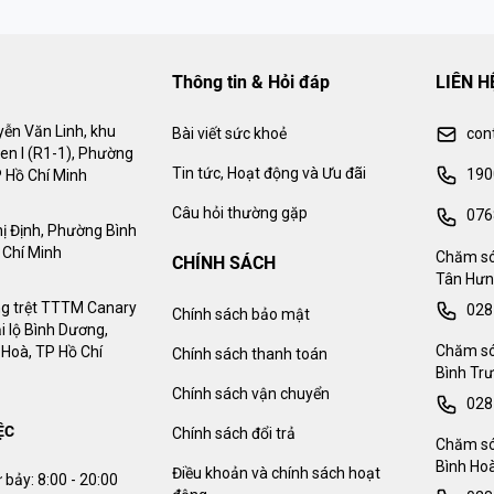
Thông tin & Hỏi đáp
LIÊN H
ễn Văn Linh, khu
Bài viết sức khoẻ
con
en I (R1-1), Phường
Tin tức, Hoạt động và Ưu đãi
190
 Hồ Chí Minh
Câu hỏi thường gặp
076
ị Định, Phường Bình
 Chí Minh
Chăm só
CHÍNH SÁCH
Tân Hưn
g trệt TTTM Canary
028
Chính sách bảo mật
i lộ Bình Dương,
Chăm só
Hoà, TP Hồ Chí
Chính sách thanh toán
Bình Trư
Chính sách vận chuyển
028
ỆC
Chính sách đổi trả
Chăm só
Bình Hoà
Điều khoản và chính sách hoạt
 bảy:
8:00 - 20:00