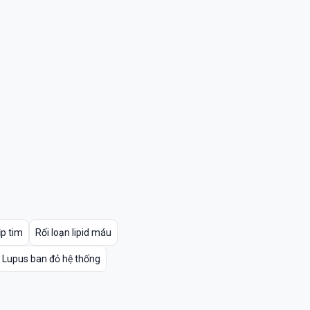
ịp tim
Rối loạn lipid máu
Lupus ban đỏ hệ thống