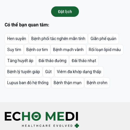
Đặt lịch
Có thể bạn quan tâm:
Hen suyễn
Bệnh phổi tắc nghẽn mãn tính
Giãn phế quản
Suy tim
Bệnh cơ tim
Bệnh mạch vành
Rối loạn lipid máu
Tăng huyết áp
Đái tháo đường
Đái tháo nhạt
Bệnh lý tuyến giáp
Gút
Viêm đa khớp dạng thấp
Lupus ban đỏ hệ thống
Bệnh thận mạn
Bệnh crohn